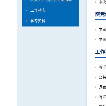
中
工作动态
院党
学习资料
工作
海
运
海