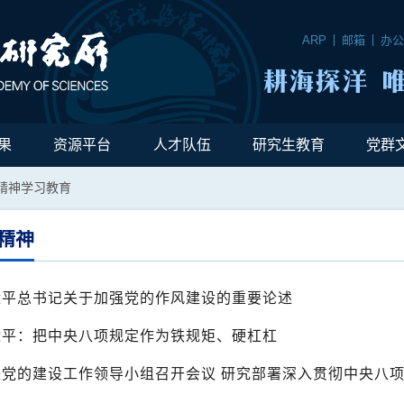
ARP
邮箱
办
果
资源平台
人才队伍
研究生教育
党群
精神学习教育
精神
近平总书记关于加强党的作风建设的重要论述
近平：把中央八项规定作为铁规矩、硬杠杠