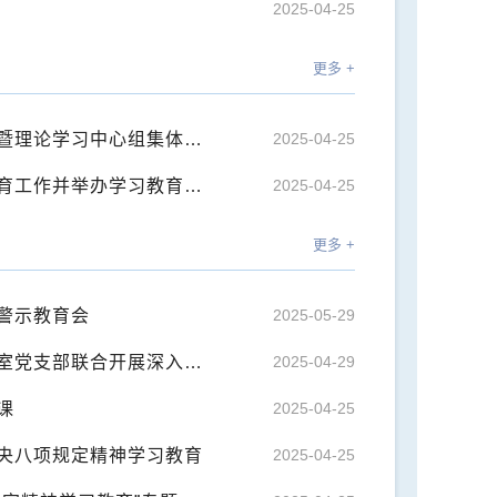
2025-04-25
更多 +
中国科学院党组举办深入贯彻中央八项规定精神学习教育读书班暨理论学习中心组集体学习会
2025-04-25
中国科学院党组研究部署开展深入贯彻中央八项规定精神学习教育工作并举办学习教育读书班
2025-04-25
更多 +
警示教育会
2025-05-29
公共服务支撑与学会党支部、海洋环境腐蚀与生物污损重点实验室党支部联合开展深入贯彻中央八项规定精神学习教育
2025-04-29
课
2025-04-25
央八项规定精神学习教育
2025-04-25