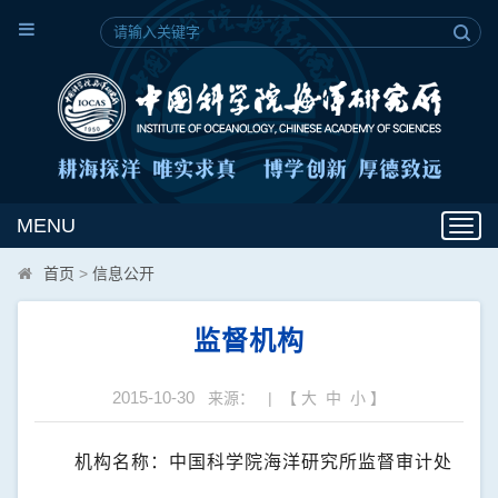
MENU
Toggl
navig
首页
>
信息公开
监督机构
2015-10-30
来源： | 【
大
中
小
】
机构名称：中国科学院海洋研究所监督审计处